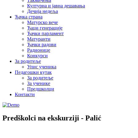
Такмичења
Културна и јавна дешавања
Дечија недеља
Ђачка страна
Матурско вече
Ђаци генерације
Ђачки парламент
Матуранти
Ђачки радови
Радионице
Конкурси
За родитеље
Упис ученика
Педагошки кутак
За родитеље
За ученике
Предшколци
Контакти
Predškolci na ekskurziji - Palić