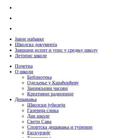
Јавне набавке
Школска документа
Завршни испит и упис у средњу школу
Летопис школе
Почетна
О школи
Библиотека
Одељење у Карађорђеву
Занимљиви часови
Креативне радионице
Дешавања
Школски јубилеји
Галерија слика
Дан школе
Свети Сава
Спортска дешавања и турнири
Екскурзије