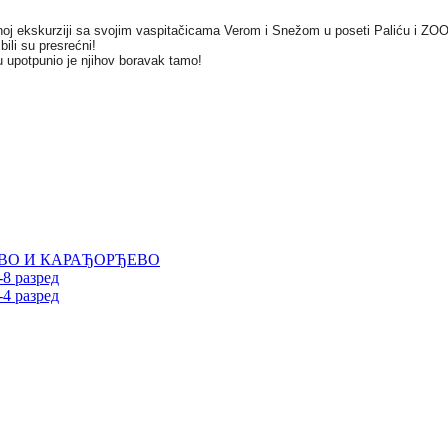
oj ekskurziji sa svojim vaspitačicama Verom i Snežom u poseti Paliću i ZOO
ili su presrećni!
u upotpunio je njihov boravak tamo!
ВО И КАРАЂОРЂЕВО
 разред
 разред