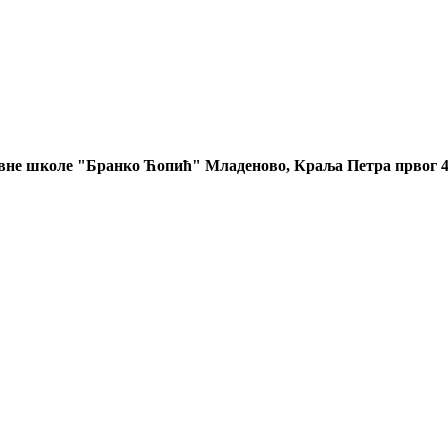
овне школе "Бранко Ћопић" Младеново, Краља Петра првог 4