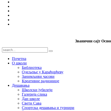
Званични сајт Осн
Почетна
О школи
Библиотека
Одељење у Карађорђеву
Занимљиви часови
Креативне радионице
Дешавања
Школски јубилеји
Галерија слика
Дан школе
Свети Сава
Спортска дешавања и турнири