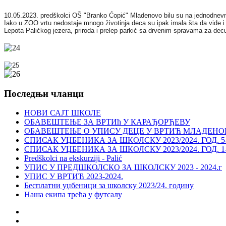
10.05.2023. predškolci OŠ "Branko Ćopić" Mladenovo bilu su na jednodnevn
Iako u ZOO vrtu nedostaje mnogo životinja deca su ipak imala šta da vide i b
Lepota Palićkog jezera, priroda i prelep parkić sa drvenim spravama za dec
Последњи чланци
НОВИ САЈТ ШКОЛЕ
ОБАВЕШТЕЊЕ ЗА ВРТИћ У КАРАЂОРЂЕВУ
ОБАВЕШТЕЊЕ О УПИСУ ДЕЦЕ У ВРТИЋ МЛАДЕНО
СПИСАК УЏБЕНИКА ЗА ШКОЛСКУ 2023/2024. ГОД. 5-8
СПИСАК УЏБЕНИКА ЗА ШКОЛСКУ 2023/2024. ГОД. 1-4
Predškolci na ekskurziji - Palić
УПИС У ПРЕДШКОЛСКО ЗА ШКОЛСКУ 2023 - 2024.г
УПИС У ВРТИЋ 2023-2024.
Бесплатни уџбеници за школску 2023/24. годину
Наша екипа трећа у футсалу