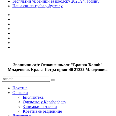
Бесплатни уџбеници за школску 2023/24. годину
Наша екипа трећа у футсалу
Званични сајт Основне школе "Бранко Ћопић"
Младеново, Краља Петра првог 40 21222 Младеново.
Почетна
О школи
Библиотека
Одељење у Карађорђеву
Занимљиви часови
Креативне радионице
Дешавања