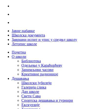
Јавне набавке
Школска документа
Завршни испит и упис у средњу школу
Летопис школе
Почетна
О школи
Библиотека
Одељење у Карађорђеву
Занимљиви часови
Креативне радионице
Дешавања
Школски јубилеји
Галерија слика
Дан школе
Свети Сава
Спортска дешавања и турнири
Екскурзије