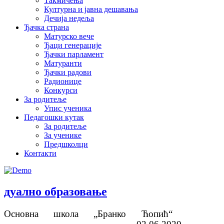
Такмичења
Културна и јавна дешавања
Дечија недеља
Ђачка страна
Матурско вече
Ђаци генерације
Ђачки парламент
Матуранти
Ђачки радови
Радионице
Конкурси
За родитеље
Упис ученика
Педагошки кутак
За родитеље
За ученике
Предшколци
Контакти
дуално образовање
Основна школа „Бранко Ћопић“