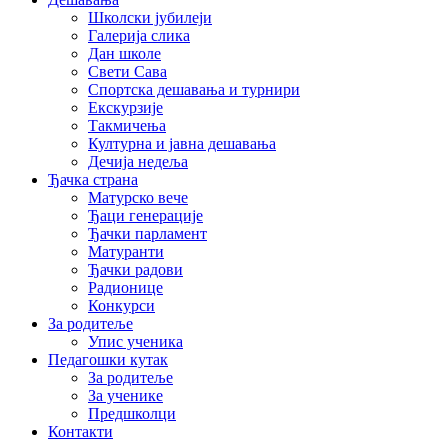
Школски јубилеји
Галерија слика
Дан школе
Свети Сава
Спортска дешавања и турнири
Екскурзије
Такмичења
Културна и јавна дешавања
Дечија недеља
Ђачка страна
Матурско вече
Ђаци генерације
Ђачки парламент
Матуранти
Ђачки радови
Радионице
Конкурси
За родитеље
Упис ученика
Педагошки кутак
За родитеље
За ученике
Предшколци
Контакти