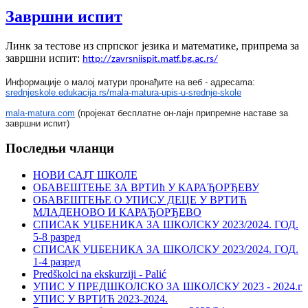
Завршни испит
Линк за тестове из спрпског језика и математике, припрема за
завршни испит:
http://zavrsniispit.matf.bg.
ac.rs/
Информације о малој матури пронађите на веб - адресama:
srednjeskole.edukacija.rs/
mala-matura-upis-u-srednje-
skole
mala-matura.com
(пројекат бесплатне он-лајн припремне наставе за
завршни испит)
Последњи чланци
НОВИ САЈТ ШКОЛЕ
ОБАВЕШТЕЊЕ ЗА ВРТИћ У КАРАЂОРЂЕВУ
ОБАВЕШТЕЊЕ О УПИСУ ДЕЦЕ У ВРТИЋ
МЛАДЕНОВО И КАРАЂОРЂЕВО
СПИСАК УЏБЕНИКА ЗА ШКОЛСКУ 2023/2024. ГОД.
5-8 разред
СПИСАК УЏБЕНИКА ЗА ШКОЛСКУ 2023/2024. ГОД.
1-4 разред
Predškolci na ekskurziji - Palić
УПИС У ПРЕДШКОЛСКО ЗА ШКОЛСКУ 2023 - 2024.г
УПИС У ВРТИЋ 2023-2024.