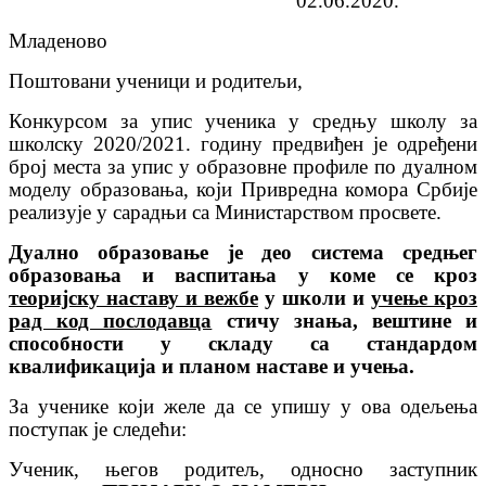
02.06.2020.
Младеново
Поштовани ученици и родитељи,
Конкурсом за упис ученика у средњу школу за
школску 2020/2021. годину предвиђен је одређени
број места за упис у образовне профиле по дуалном
моделу образовања, који Привредна комора Србије
реализује у сарадњи са Министарством просвете.
Дуално образовање је део система средњег
образовања и васпитања у коме се кроз
теоријску наставу и вежбе
у школи и
учење кроз
рад код послодавца
стичу знања, вештине и
способности у складу са стандардом
квалификација и планом наставе и учења.
За ученике који желе да се упишу у ова одељења
поступак је следећи:
Ученик, његов родитељ, односно заступник