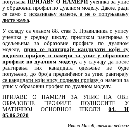
попуњава
ПРИЈАВУ О НАМЕРИ
ученика за упис
у образовни профил по дуалном моделу. Дакле, ради
се само о
исказивању намере, а не о попуњавању
листе жеља
.
У складу са чланом 88. став 3. Правилника о упису
ученика у средњу школу, приликом рангирања у
одељењима за образовне профиле по дуалном
моделу,
прво се рангирају кандидати који су
поднели пријаву о намери за упис у образовне
профиле по дуалном моделу,
а у случају да после
рангирања тих кандидата одељење не буде
попуњено, до броја предвиђеног за упис рангирају
се кандидати који нису поднели пријаву
о намери за
упис у образовни профил по дуалном моделу.
ПРИЈАВЕ О НАМЕРИ ЗА УПИС НА ОВЕ
ОБРАЗОВНЕ ПРОФИЛЕ ПОДНОСИТЕ У
МАТИЧНОЈ ОСНОВНОЈ ШКОЛИ
04. И
05.06.2020
.
Ивана Милић, школски педагог