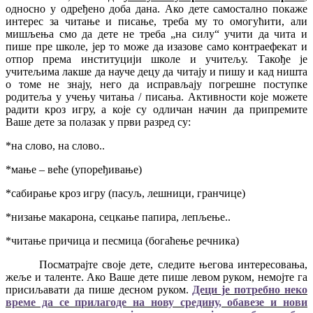
односно у одређено доба дана. Ако дете самостално покаже
интерес за читање и писање, треба му то омогућити, али
мишљења смо да дете не треба „на силу“ учити да чита и
пише пре школе, јер то може да изазове само контраефекат и
отпор према институцији школе и учитељу. Такође је
учитељима лакше да науче децу да читају и пишу и кад ништа
о томе не знају, него да исправљају погрешне поступке
родитеља у учењу читања / писања. Активности које можете
радити кроз игру, а које су одличан начин да припремите
Ваше дете за полазак у први разред су:
*на слово, на слово..
*мање – веће (упоређивање)
*сабирање кроз игру (пасуљ, лешници, гранчице)
*низање макарона, сецкање папира, лепљење..
*читање причица и песмица (богаћење речника)
Посматрајте своје дете, следите његова интересовања,
жеље и таленте. Ако Ваше дете пише левом руком, немојте га
присиљавати да пише десном руком.
Деци је потребно неко
време да се прилагоде на нову средину, обавезе и нови