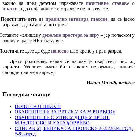
важно да пред дететом изражавате
позитивне ставове о
школи
, а да своје дилеме и страхове не показујете.
Подстичите дете да
правилно изговара гласове
, да се јасно
изражава, да самостално прича
Оставите малишану
довољно простора за игру
– јер поласком у
школу игра се НЕ искључује.
Подстичите дете да буде
поносно
што креће у први разред.
Драги родитељи, надам се да вам је овај текст био од
користи. Уколико имате било каквих недоумица, пишите
слободно на мејл адресу:
Ивана Милић
, педагог
Последњи чланци
НОВИ САЈТ ШКОЛЕ
ОБАВЕШТЕЊЕ ЗА ВРТИћ У КАРАЂОРЂЕВУ
ОБАВЕШТЕЊЕ О УПИСУ ДЕЦЕ У ВРТИЋ
МЛАДЕНОВО И КАРАЂОРЂЕВО
СПИСАК УЏБЕНИКА ЗА ШКОЛСКУ 2023/2024. ГОД.
5-8 разред