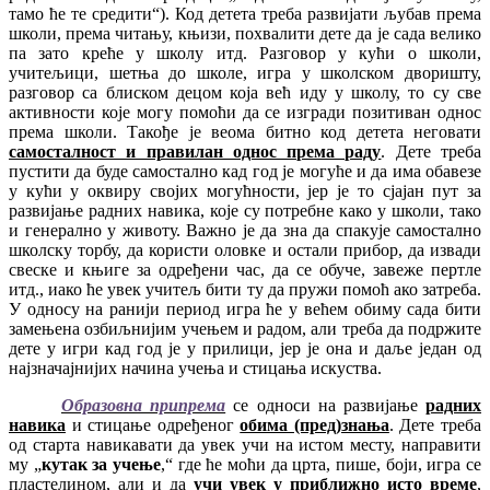
тамо ће те средити“). Код детета треба развијати љубав према
школи, према читању, књизи, похвалити дете да је сада велико
па зато креће у школу итд. Разговор у кући о школи,
учитељици, шетња до школе, игра у школском дворишту,
разговор са блиском децом која већ иду у школу, то су све
активности које могу помоћи да се изгради позитиван однос
према школи. Такође је веома битно код детета неговати
самосталност и правилан однос према раду
. Дете треба
пустити да буде самостално кад год је могуће и да има обавезе
у кући у оквиру својих могућности, јер је то сјајан пут за
развијање радних навика, које су потребне како у школи, тако
и генерално у животу.
Важно
је да зна да спакује самостално
школску торбу, да користи оловке и остали прибор, да извади
свеске и књиге за одређени час, да се обуче, завеже пертле
итд., иако ће увек учитељ бити ту да пружи помоћ ако затреба.
У односу на ранији период игра ће у већем обиму сада бити
замењена озбиљнијим учењем и радом, али треба да подржите
дете у игри кад год је у прилици, јер је она и даље један од
најзначајнијих начина учења и стицања искуства.
Образовна припрема
се односи на развијање
радних
навика
и стицање одређеног
обима (пред)знања
. Дете треба
од старта навикавати да увек учи на истом месту, направити
му „
кутак за учење
,“ где ће моћи да црта, пише,
боји,
игра се
пластелином, али и да
учи увек у приближно исто време
,