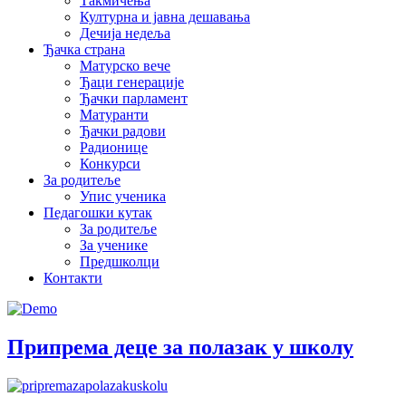
Такмичења
Културна и јавна дешавања
Дечија недеља
Ђачка страна
Матурско вече
Ђаци генерације
Ђачки парламент
Матуранти
Ђачки радови
Радионице
Конкурси
За родитеље
Упис ученика
Педагошки кутак
За родитеље
За ученике
Предшколци
Контакти
Припрема деце за полазак у школу