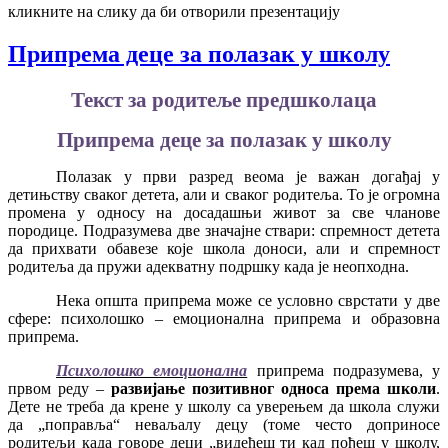
кликните на слику да би отворили презентацију
Припрема деце за полазак у школу
Текст за родитеље предшколаца
Припрема деце за полазак у школу
Полазак у први разред веома је важан догађај у
детињству сваког детета, али и сваког родитеља. То је огромна
промена у односу на досадашњи живот за све чланове
породице. Подразумева две значајне ствари: спремност детета
да прихвати обавезе које школа доноси, али и спремност
родитеља да пружи адекватну подршку када је неопходна.
Нека општа припрема може се условно сврстати у две
сфере: психолошко – емоционална припрема и образовна
припрема.
Психолошко емоционална
припрема подразумева, у
првом реду –
развијање позитивног односа према школи
.
Дете не треба да крене у школу са уверењем да школа служи
да „поправља“ неваљалу децу (томе често доприносе
родитељи када говоре деци „видећеш ти кад пођеш у школу,