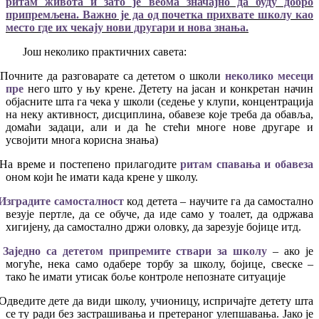
ритам живота и зато је веома значајно да буду добро
припремљена. Важно је да од почетка прихвате школу као
место где их чекају нови другари и нова знања.
Још неколико практичних савета:
Почните да разговарате са дететом о школи
неколико месеци
пре
него што у њу крене. Детету на јасан и конкретан начин
објасните шта га чека у школи (седење у клупи, концентрација
на неку активност, дисциплина, обавезе које треба да обавља,
домаћи задаци, али и да ће стећи многе нове другаре и
усвојити многа корисна знања)
На време и постепено прилагодите
ритам спавања и обавеза
оном који ће имати када крене у школу.
Изградите самосталност
код детета – научите га да самостално
везује пертле, да се обуче, да иде само у тоалет, да одржава
хигијену, да самостално држи оловку, да зарезује бојице итд.
Заједно са дететом припремите ствари за школу
– ако је
могуће, нека само одабере торбу за школу, бојице, свеске –
тако ће имати утисак боље контроле непознате ситуације
Одведите дете да види школу, учионицу, испричајте детету шта
се ту ради без застрашивања и претераног улепшавања. Јако је