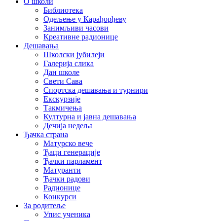
О школи
Библиотека
Одељење у Карађорђеву
Занимљиви часови
Креативне радионице
Дешавања
Школски јубилеји
Галерија слика
Дан школе
Свети Сава
Спортска дешавања и турнири
Екскурзије
Такмичења
Културна и јавна дешавања
Дечија недеља
Ђачка страна
Матурско вече
Ђаци генерације
Ђачки парламент
Матуранти
Ђачки радови
Радионице
Конкурси
За родитеље
Упис ученика