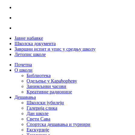
Јавне набавке
Школска документа
Завршни испит и упис у средњу школу
Летопис школе
Почетна
О школи
Библиотека
Одељење у Карађорђеву
Занимљиви часови
Креативне радионице
Дешавања
Школски јубилеји
Галерија слика
Дан школе
Свети Сава
Спортска дешавања и турнири
Екскурзије